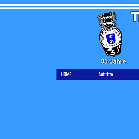
T
35 Jahre
HOME
Auftritte