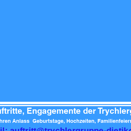
ftritte, En­ga­ge­mente der Trychle
Ihren Anlass
Geburtstage, Hochzeiten, Familienfeiern
l: auftritt@trychlergruppe-dieti