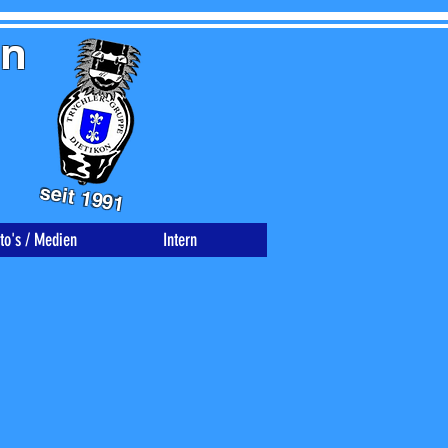
on
seit 1991
to's / Medien
Intern